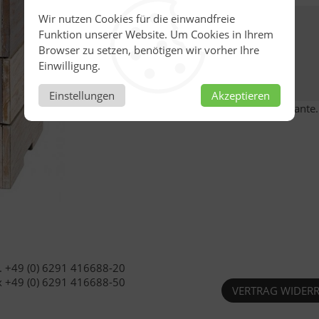
Wir nutzen Cookies für die einwandfreie
Auswahloptionen:
Funktion unserer Website. Um Cookies in Ihrem
Browser zu setzen, benötigen wir vorher Ihre
Farbe
Einwilligung.
Einstellungen
Akzeptieren
Bitte wählen Sie eine Variante.
l. +49 (0) 6291 416688-20
x +49 (0) 6291 416688-50
VERTRAG WIDER