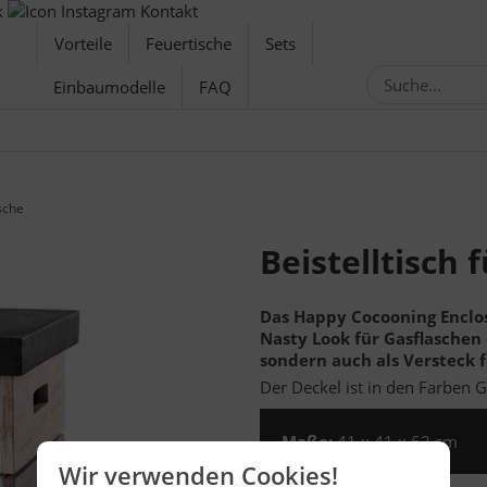
Kontakt
Vorteile
Feuertische
Sets
Einbaumodelle
FAQ
asche
Beistelltisch 
Das Happy Cocooning Enclo
Nasty Look für Gasflaschen 
sondern auch als Versteck f
Der Deckel ist in den Farben G
Maße:
41 x 41 x 62 cm
Wir verwenden Cookies!