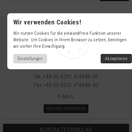
Wir verwenden Cookies!
Wir nutzen Cookies für die einwandfreie Funktion unserer
Website. Um Cookies in Ihrem Browser zu setzen, benötigen
MANIA GmbH
wir vorher Ihre Einwilligung.
Industriepark 104
Einstellungen
Akzeptieren
74706 Osterburken - Deutschland
Tel. +49 (0) 6291 416688-20
Fax +49 (0) 6291 416688-50
E-MAIL
VERTRAG WIDERRUFEN
KONTAKTFORMULAR