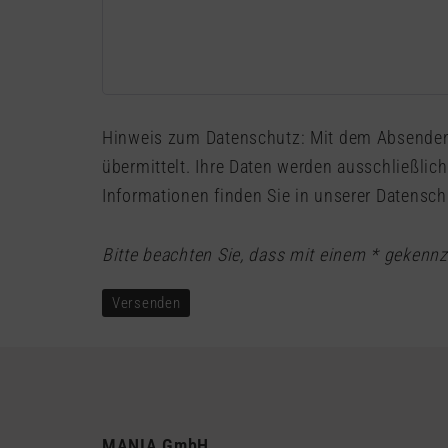
Hinweis zum Datenschutz: Mit dem Absenden des Formulars werden die von Ihnen eingegebenen Daten zur Bearbeitung Ihres Anliegens an uns
übermittelt. Ihre Daten werden ausschließlich zur Bearbeitung Ihres Anliegens sowie für gegebenenfalls erforderliche Rückfragen verwendet. Weitere
Informationen finden Sie in unserer
Datensch
Bitte beachten Sie, dass mit einem * gekennze
MANIA GmbH