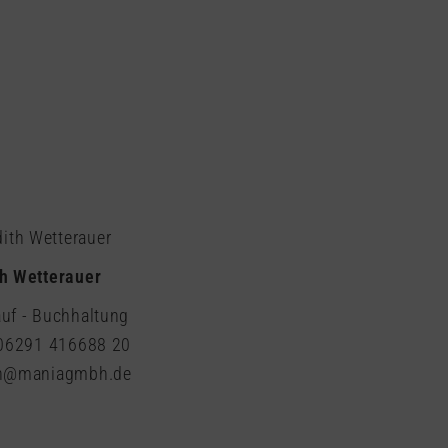
th Wetterauer
uf - Buchhaltung
 06291 416688 20
th@maniagmbh.de