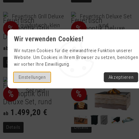
Feuertisch
Feuertisch
%
%
Betonoptik Grill
Betonoptik Deluxe
Deluxe Set
Set, rund
Wir verwenden Cookies!
1.141,20 €
1.219,20 €
ab
ab
Wir nutzen Cookies für die einwandfreie Funktion unserer
Website. Um Cookies in Ihrem Browser zu setzen, benötigen
Details
Details
wir vorher Ihre Einwilligung.
Einstellungen
Akzeptieren
Feuertisch
Feuertisch Nice &
%
%
Betonoptik Grill
Nasty Grill Deluxe Set
Deluxe Set, rund
2.175,20 €
ab
1.499,20 €
ab
Details
Details