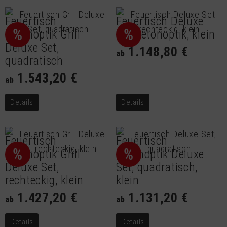
Feuertisch
Feuertisch Deluxe
%
%
Betonoptik Grill
Set Betonoptik, klein
Deluxe Set,
1.148,80 €
ab
quadratisch
1.543,20 €
ab
Details
Details
Feuertisch
Feuertisch
%
%
Betonoptik Grill
Betonoptik Deluxe
Deluxe Set,
Set, quadratisch,
rechteckig, klein
klein
1.427,20 €
1.131,20 €
ab
ab
Details
Details