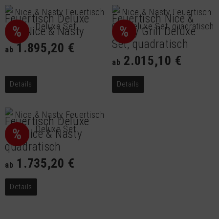
Feuertisch Deluxe
Feuertisch Nice &
%
%
Set, Nice & Nasty
Nasty Grill Deluxe
Set, quadratisch
1.895,20 €
ab
2.015,10 €
ab
Details
Details
Feuertisch Deluxe
%
Set Nice & Nasty
quadratisch
1.735,20 €
ab
Details